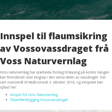
Innspel til flaumsikring
av Vossovassdraget frå
Voss Naturvernlag
Voss naturvernlag har utarbeida forslag til løysing på korleis Vangen
kan flomsikrast utan inngrep i den verna delen av vassdraget. Det
vart oversendt til Multiconsult 3. oktober 2016, og innspelet kan
sjåast her:
Innspel frå Voss Naturvernlag
Flaumførebygging Vossovassdraget