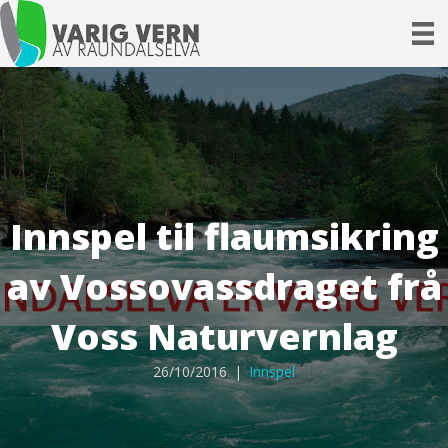
Innspel til flaumsikring
av Vossovassdraget frå
Voss Naturvernlag
26/10/2016
|
Innspel