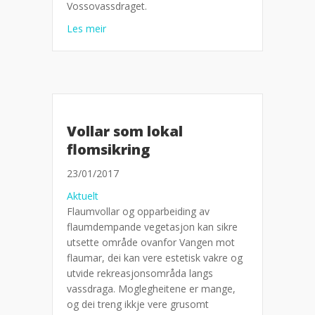
Vossovassdraget.
about Høyring om flaumsikring Vossovassdra
Les meir
Vollar som lokal
flomsikring
23/01/2017
Aktuelt
Flaumvollar og opparbeiding av
flaumdempande vegetasjon kan sikre
utsette område ovanfor Vangen mot
flaumar, dei kan vere estetisk vakre og
utvide rekreasjonsområda langs
vassdraga. Moglegheitene er mange,
og dei treng ikkje vere grusomt