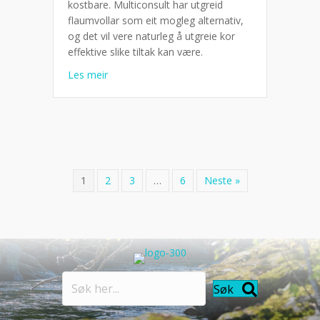
kostbare. Multiconsult har utgreid
flaumvollar som eit mogleg alternativ,
og det vil vere naturleg å utgreie kor
effektive slike tiltak kan være.
about Vollar som lokal flomsikring
Les meir
1
2
3
…
6
Neste »
Søk