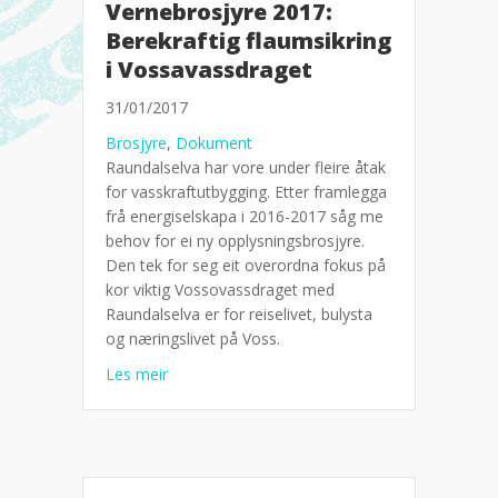
Vernebrosjyre 2017:
Berekraftig flaumsikring
i Vossavassdraget
31/01/2017
Brosjyre
,
Dokument
Raundalselva har vore under fleire åtak
for vasskraftutbygging. Etter framlegga
frå energiselskapa i 2016-2017 såg me
behov for ei ny opplysningsbrosjyre.
Den tek for seg eit overordna fokus på
kor viktig Vossovassdraget med
Raundalselva er for reiselivet, bulysta
og næringslivet på Voss.
about Vernebrosjyre 2017: Berekraftig flaumsi
Les meir