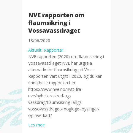
NVE rapporten om
flaumsikring i
Vossavassdraget
18/06/2020
Aktuelt
,
Rapportar
NVE rapporten (2020) om flaumsikring i
Vossavassdraget NVE har utgreia
alternativ for flaumsikring på Voss.
Rapporten vart utgitt i 2020, og du kan
finna heile rapporten her:
https://www.nve.no/nytt-fra-
nve/nyheter-skred-og-
vassdrag/flaumsikring-langs-
vossovassdraget-moglege-loysingar-
og-nye-kart/
about NVE rapporten om flaumsikring i Vossa
Les meir