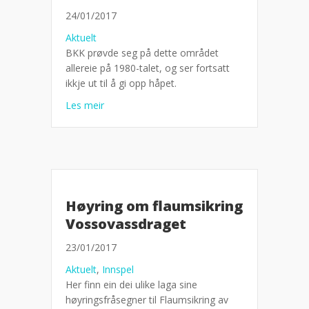
24/01/2017
Aktuelt
BKK prøvde seg på dette området
allereie på 1980-talet, og ser fortsatt
ikkje ut til å gi opp håpet.
about BKK har sikla på Raundalselva i over 35
Les meir
Høyring om flaumsikring
Vossovassdraget
23/01/2017
Aktuelt
,
Innspel
Her finn ein dei ulike laga sine
høyringsfråsegner til Flaumsikring av