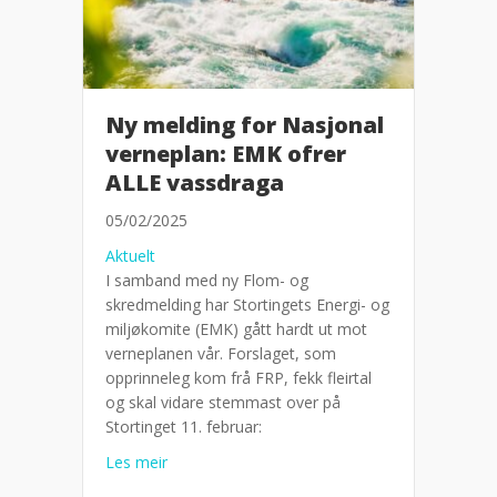
Ny melding for Nasjonal
verneplan: EMK ofrer
ALLE vassdraga
05/02/2025
Aktuelt
I samband med ny Flom- og
skredmelding har Stortingets Energi- og
miljøkomite (EMK) gått hardt ut mot
verneplanen vår. Forslaget, som
opprinneleg kom frå FRP, fekk fleirtal
og skal vidare stemmast over på
Stortinget 11. februar:
about Ny melding for Nasjonal verneplan: EM
Les meir