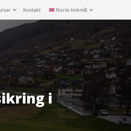
ursar
Kontakt
Norsk bokmål
kring i