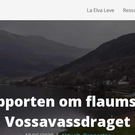
La Elva Leve
Ress
pporten om flaumsi
Vossavassdraget