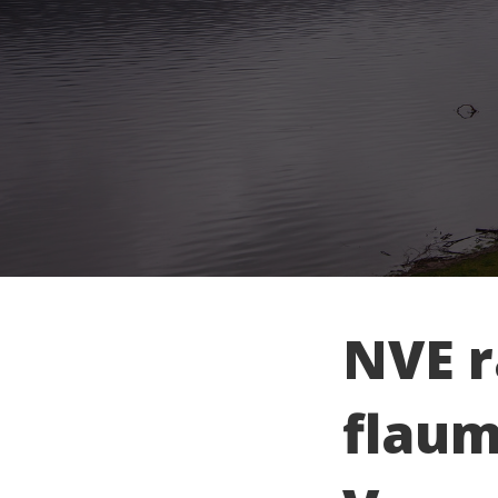
NVE r
flaum