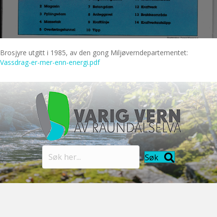
Brosjyre utgitt i 1985, av den gong Miljøverndepartementet:
Vassdrag-er-mer-enn-energi.pdf
Søk